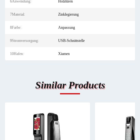
6Anwendung:
Holztüren
7Material:
Zinklegierung
8Farbe:
Anpassung
9Stromversorgung:
USB-Schnittstelle
10Hafen:
Xiamen
Similar Products