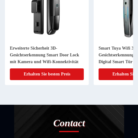
Erweiterte Sicherheit 3D-
Smart Tuya Wifi 3D
Gesichtserkennung Smart Door Lock
Gesichtserkennung 
mit Kamera und Wifi-Konnektivität
Digital Smart Tür Sc
Tür
Erhalten Sie besten Preis
Erhalten Sie 
Contact