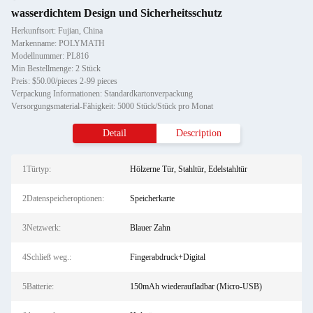
wasserdichtem Design und Sicherheitsschutz
Herkunftsort: Fujian, China
Markenname: POLYMATH
Modellnummer: PL816
Min Bestellmenge: 2 Stück
Preis: $50.00/pieces 2-99 pieces
Verpackung Informationen: Standardkartonverpackung
Versorgungsmaterial-Fähigkeit: 5000 Stück/Stück pro Monat
Detail
Description
1Türtyp:
Hölzerne Tür, Stahltür, Edelstahltür
2Datenspeicheroptionen:
Speicherkarte
3Netzwerk:
Blauer Zahn
4Schließ weg.:
Fingerabdruck+Digital
5Batterie:
150mAh wiederaufladbar (Micro-USB)