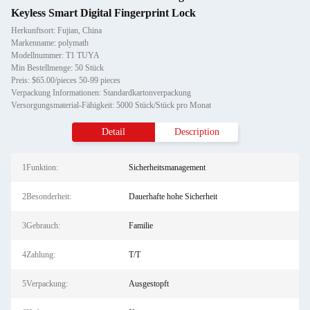
Keyless Smart Digital Fingerprint Lock
Herkunftsort: Fujian, China
Markenname: polymath
Modellnummer: T1 TUYA
Min Bestellmenge: 50 Stück
Preis: $65.00/pieces 50-99 pieces
Verpackung Informationen: Standardkartonverpackung
Versorgungsmaterial-Fähigkeit: 5000 Stück/Stück pro Monat
Detail
Description
1Funktion:
Sicherheitsmanagement
2Besonderheit:
Dauerhafte hohe Sicherheit
3Gebrauch:
Familie
4Zahlung:
T/T
5Verpackung:
Ausgestopft