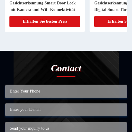
Gesichtserkennung Smart Door Lock
Gesichtserkennung 
mit Kamera und Wifi-Konnektivität
Digital Smart Tür Sc
Tür
Erhalten Sie besten Preis
Erhalten Sie 
Contact