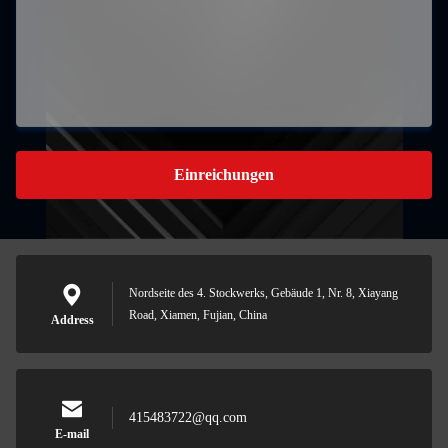
Einreichungen
Nordseite des 4. Stockwerks, Gebäude 1, Nr. 8, Xiayang
Road, Xiamen, Fujian, China
Address
415483722@qq.com
E-mail