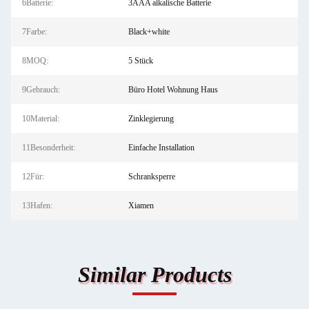
6Batterie:
3AAA alkalische Batterie
7Farbe:
Black+white
8MOQ:
5 Stück
9Gebrauch:
Büro Hotel Wohnung Haus
10Material:
Zinklegierung
11Besonderheit:
Einfache Installation
12Für:
Schranksperre
13Hafen:
Xiamen
Similar Products