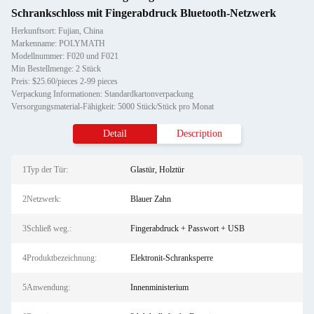
Schrankschloss mit Fingerabdruck Bluetooth-Netzwerk
Herkunftsort: Fujian, China
Markenname: POLYMATH
Modellnummer: F020 und F021
Min Bestellmenge: 2 Stück
Preis: $25.60/pieces 2-99 pieces
Verpackung Informationen: Standardkartonverpackung
Versorgungsmaterial-Fähigkeit: 5000 Stück/Stück pro Monat
Detail
Description
1Typ der Tür:
Glastür, Holztür
2Netzwerk:
Blauer Zahn
3Schließ weg.:
Fingerabdruck + Passwort + USB
4Produktbezeichnung:
Elektronit-Schranksperre
5Anwendung:
Innenministerium