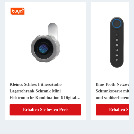
Kleines Schloss Fitnessstudio
Blue Tooth Netzwerk
Lagerschrank Schrank Mini
Schranksperre mit di
Elektronische Kombination 6 Digitaler
und schlüssellosem E
Pin Code Cam Lock
Erhalten Sie besten Preis
Erhalten Sie 