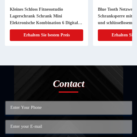
Kleines Schloss Fitnessstudio
Blue Tooth Netzwerk
Lagerschrank Schrank Mini
Schranksperre mit di
Elektronische Kombination 6 Digitaler
und schlüssellosem E
Pin Code Cam Lock
Erhalten Sie besten Preis
Erhalten Sie 
Contact