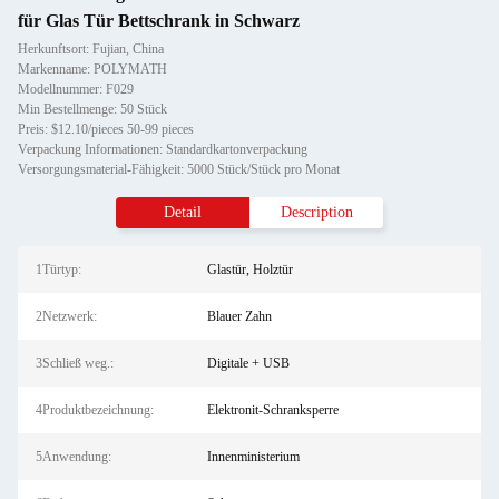
für Glas Tür Bettschrank in Schwarz
Herkunftsort: Fujian, China
Markenname: POLYMATH
Modellnummer: F029
Min Bestellmenge: 50 Stück
Preis: $12.10/pieces 50-99 pieces
Verpackung Informationen: Standardkartonverpackung
Versorgungsmaterial-Fähigkeit: 5000 Stück/Stück pro Monat
Detail
Description
1Türtyp:
Glastür, Holztür
2Netzwerk:
Blauer Zahn
3Schließ weg.:
Digitale + USB
4Produktbezeichnung:
Elektronit-Schranksperre
5Anwendung:
Innenministerium