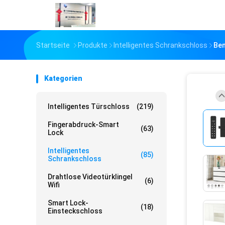
Startseite
Produkte
Intelligentes Schrankschloss
Ben
Kategorien
Intelligentes Türschloss
(219)
Fingerabdruck-Smart
(63)
Lock
Intelligentes
(85)
Schrankschloss
Drahtlose Videotürklingel
(6)
Wifi
Smart Lock-
(18)
Einsteckschloss