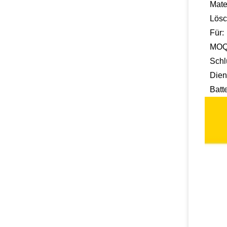
Mate
Lös
Für:
MO
Schl
Dien
Batt