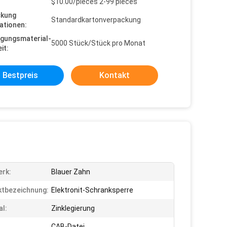
$10.00/pieces 2-99 pieces
ckung
Standardkartonverpackung
ationen:
gungsmaterial-
5000 Stück/Stück pro Monat
it:
Bestpreis
Kontakt
rk:
Blauer Zahn
tbezeichnung:
Elektronit-Schranksperre
al:
Zinklegierung
CAB-Datei