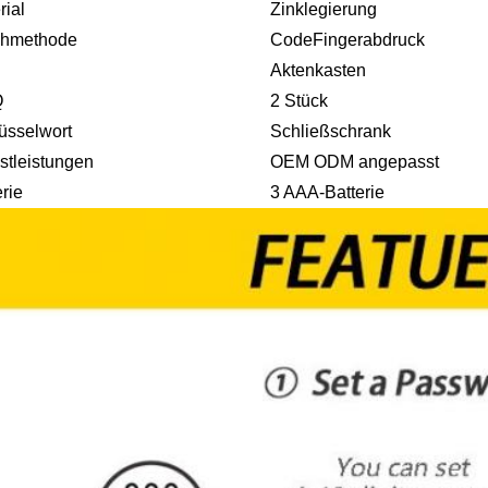
rial
Zinklegierung
chmethode
CodeFingerabdruck
Aktenkasten
Q
2 Stück
üsselwort
Schließschrank
stleistungen
OEM ODM angepasst
erie
3 AAA-Batterie