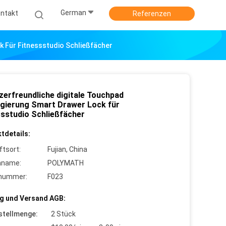
German
ntakt
Referenzen
k Für Fitnessstudio Schließfächer
zerfreundliche digitale Touchpad
egierung Smart Drawer Lock für
ssstudio Schließfächer
tdetails:
ftsort:
Fujian, China
nname:
POLYMATH
lnummer:
F023
g und Versand AGB:
stellmenge:
2 Stück