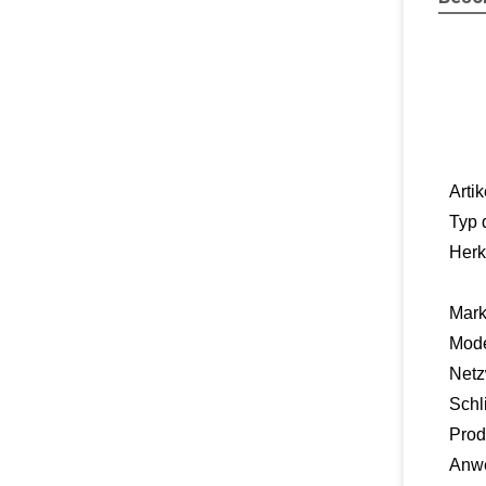
Artik
Typ 
Herk
Mar
Mod
Netz
Schl
Prod
Anw