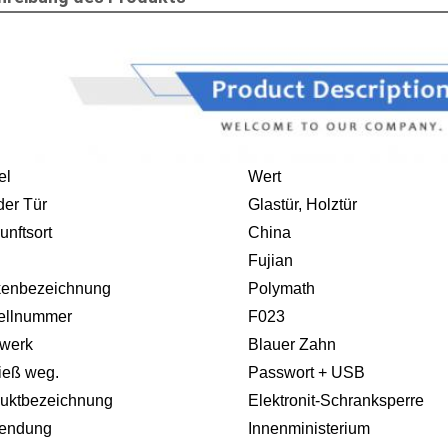
el
Wert
der Tür
Glastür, Holztür
unftsort
China
Fujian
kenbezeichnung
Polymath
ellnummer
F023
werk
Blauer Zahn
ieß weg.
Passwort + USB
uktbezeichnung
Elektronit-Schranksperre
endung
Innenministerium