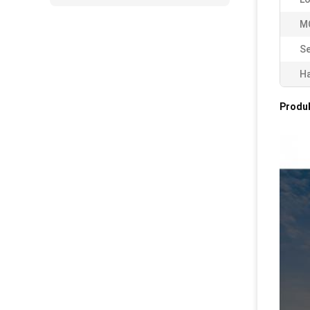
M
Se
Ha
Produ