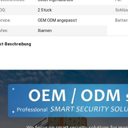
OQ:
2 Stück
Schlüs
rvice:
OEM ODM angepasst
Batter
fen:
Xiamen
kt-Beschreibung