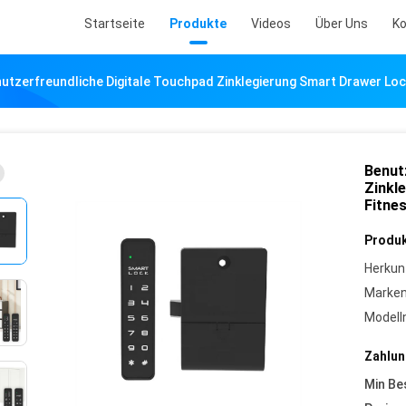
Startseite
Produkte
Videos
Über Uns
Ko
utzerfreundliche Digitale Touchpad Zinklegierung Smart Drawer Loc
Benut
Zinkl
Fitne
Produk
Herkun
Marke
Model
Zahlun
Min Be