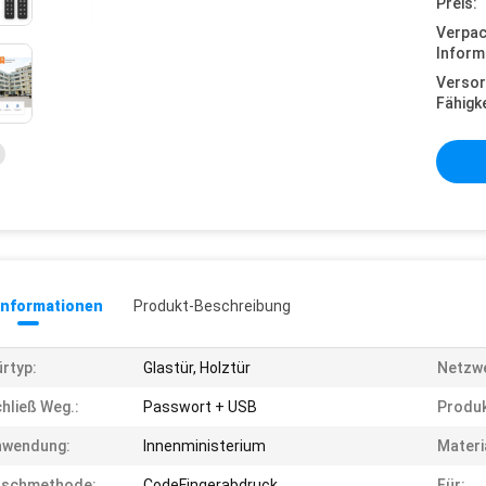
Preis:
Verpa
Inform
Versor
Fähigke
informationen
Produkt-Beschreibung
rtyp:
Glastür, Holztür
Netzwe
hließ Weg.:
Passwort + USB
Produk
nwendung:
Innenministerium
Materi
öschmethode:
CodeFingerabdruck
Für: