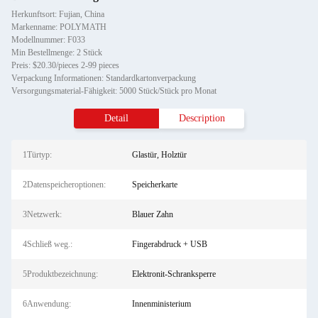
Herkunftsort: Fujian, China
Markenname: POLYMATH
Modellnummer: F033
Min Bestellmenge: 2 Stück
Preis: $20.30/pieces 2-99 pieces
Verpackung Informationen: Standardkartonverpackung
Versorgungsmaterial-Fähigkeit: 5000 Stück/Stück pro Monat
Detail
Description
1Türtyp:
Glastür, Holztür
2Datenspeicheroptionen:
Speicherkarte
3Netzwerk:
Blauer Zahn
4Schließ weg.:
Fingerabdruck + USB
5Produktbezeichnung:
Elektronit-Schranksperre
6Anwendung:
Innenministerium