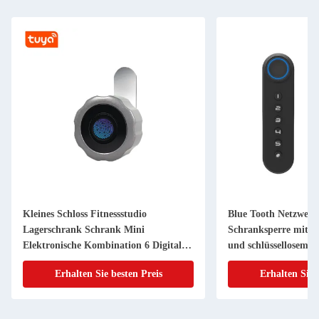
Kleines Schloss Fitnessstudio
Blue Tooth Netzwerk
Lagerschrank Schrank Mini
Schranksperre mit di
Elektronische Kombination 6 Digitaler
und schlüssellosem E
Pin Code Cam Lock
Erhalten Sie besten Preis
Erhalten Sie 