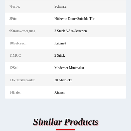
7Farbe:
Schwarz
8Für:
Hölzerne Door+Suitable-Tür
9Stromversorgung:
3 Stück AAA-Batterien
10Gebrauch:
Kabinett
11MOQ:
2 Stück
12Stil:
Moderner Minimalist
13Nutzerkapazität:
20 Abdrücke
14Hafen:
Xiamen
Similar Products