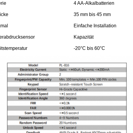
erie
4 AA-Alkalbatterien
icke
35 mm bis 45 mm
kmal
Einfache Installation
erabdrucksensor
Kapazität
itstemperatur
-20°C bis 60°C