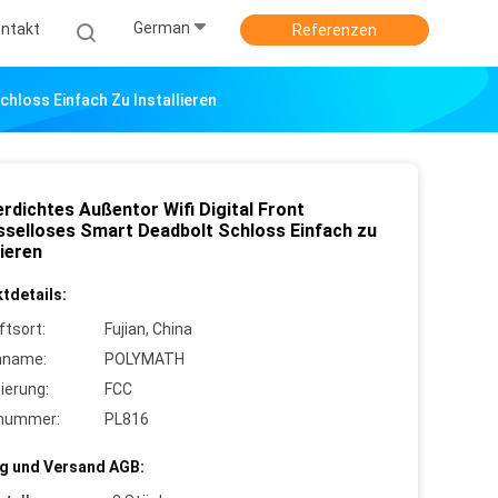
German
ntakt
Referenzen
hloss Einfach Zu Installieren
rdichtes Außentor Wifi Digital Front
sselloses Smart Deadbolt Schloss Einfach zu
lieren
tdetails:
ftsort:
Fujian, China
nname:
POLYMATH
zierung:
FCC
lnummer:
PL816
g und Versand AGB: