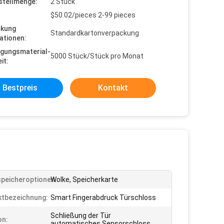
stellmenge:
2 Stück
$50.02/pieces 2-99 pieces
ckung
Standardkartonverpackung
ationen:
gungsmaterial-
5000 Stück/Stück pro Monat
it:
Bestpreis
Kontakt
peicheroptionen:
Wolke, Speicherkarte
tbezeichnung:
Smart Fingerabdruck Türschloss
Schließung der Tür
on:
automatisches Sensorschloss