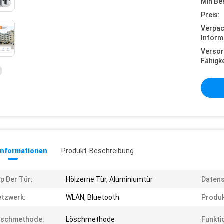
Min Be
Preis:
Verpa
Inform
Versor
Fähigke
informationen
Produkt-Beschreibung
p Der Tür:
Hölzerne Tür, Aluminiumtür
Datens
tzwerk:
WLAN, Bluetooth
Produk
öschmethode:
Löschmethode
Funkti