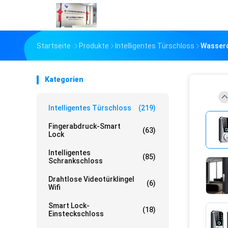
Startseite
Produkte
Intelligentes Türschloss
Wasserd
Kategorien
Intelligentes Türschloss
(219)
Fingerabdruck-Smart
(63)
Lock
Intelligentes
(85)
Schrankschloss
Drahtlose Videotürklingel
(6)
Wifi
Smart Lock-
(18)
Einsteckschloss