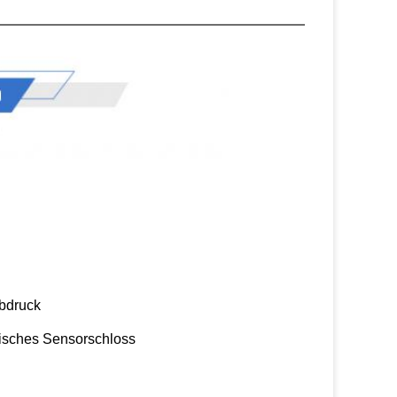
bdruck
isches Sensorschloss