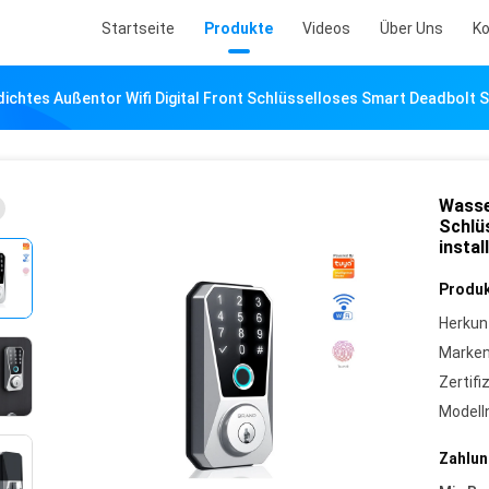
Startseite
Produkte
Videos
Über Uns
Ko
ichtes Außentor Wifi Digital Front Schlüsselloses Smart Deadbolt Sc
Wasse
Schlü
instal
Produk
Herkun
Marke
Zertifi
Model
Zahlun