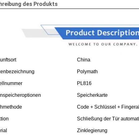
hreibung des Produkts
unftsort
China
kenbezeichnung
Polymath
ellnummer
PL816
nspeicheroptionen
Speicherkarte
chmethode
Code + Schlüssel + Fingera
tion
Schließung der Tür automat
rial
Zinklegierung