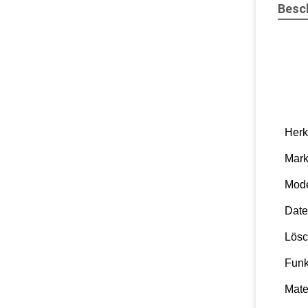
Besc
Herk
Mar
Mod
Date
Lös
Funk
Mate