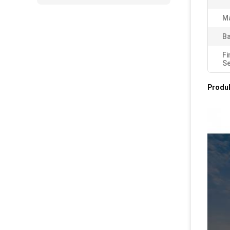
Ma
Ba
Fi
Se
Produ