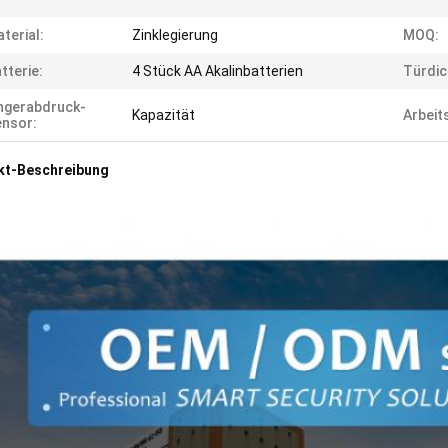
terial:
Zinklegierung
MOQ:
tterie:
4 Stück AA Akalinbatterien
Türdic
ngerabdruck-
Kapazität
Arbeit
nsor:
kt-Beschreibung