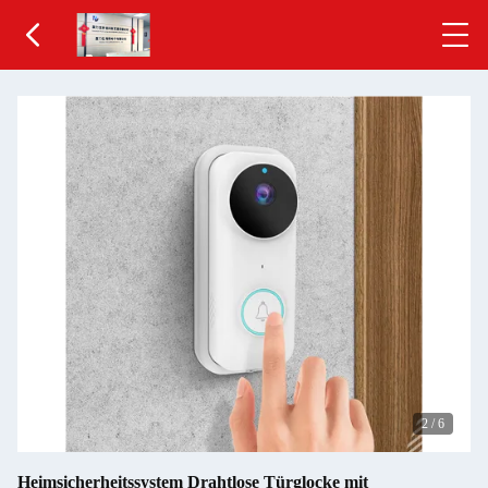
2
/
6
Heimsicherheitssystem Drahtlose Türglocke mit