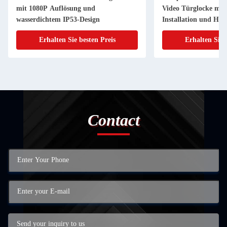
mit 1080P Auflösung und
Video Türglocke mit 
wasserdichtem IP53-Design
Installation und HD
Erhalten Sie besten Preis
Erhalten Sie 
Contact