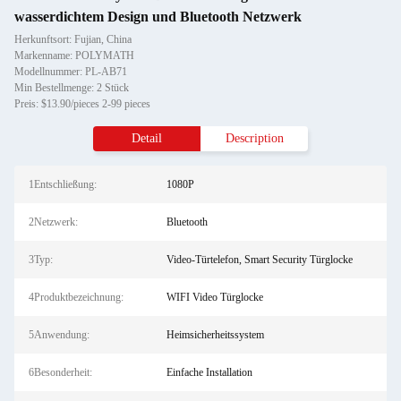
wasserdichtem Design und Bluetooth Netzwerk
Herkunftsort: Fujian, China
Markenname: POLYMATH
Modellnummer: PL-AB71
Min Bestellmenge: 2 Stück
Preis: $13.90/pieces 2-99 pieces
Detail
Description
1Entschließung:
1080P
2Netzwerk:
Bluetooth
3Typ:
Video-Türtelefon, Smart Security Türglocke
4Produktbezeichnung:
WIFI Video Türglocke
5Anwendung:
Heimsicherheitssystem
6Besonderheit:
Einfache Installation